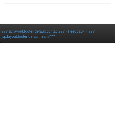
???jsp.layout.footer-default.contact???
-
Feedback
-
???
jsp.layout.footer-default.team???