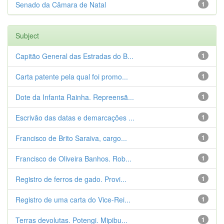
Senado da Câmara de Natal
1
Subject
Capitão General das Estradas do B...
1
Carta patente pela qual foi promo...
1
Dote da Infanta Rainha. Repreensã...
1
Escrivão das datas e demarcações ...
1
Francisco de Brito Saraiva, cargo...
1
Francisco de Oliveira Banhos. Rob...
1
Registro de ferros de gado. Provi...
1
Registro de uma carta do Vice-Rei...
1
Terras devolutas. Potengi. Mipibu...
1