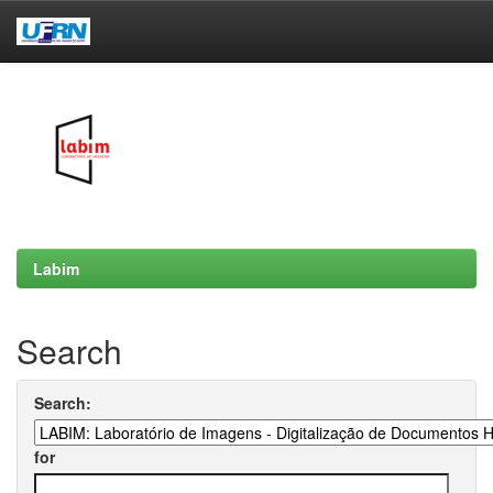
Skip
navigation
Labim
Search
Search:
for