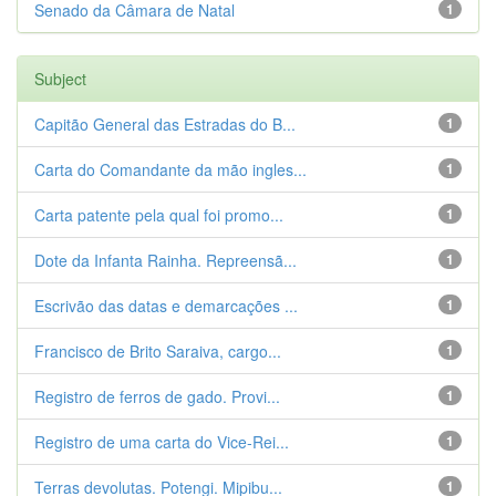
Senado da Câmara de Natal
1
Subject
Capitão General das Estradas do B...
1
Carta do Comandante da mão ingles...
1
Carta patente pela qual foi promo...
1
Dote da Infanta Rainha. Repreensã...
1
Escrivão das datas e demarcações ...
1
Francisco de Brito Saraiva, cargo...
1
Registro de ferros de gado. Provi...
1
Registro de uma carta do Vice-Rei...
1
Terras devolutas. Potengi. Mipibu...
1