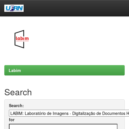
Skip
navigation
Labim
Search
Search:
for