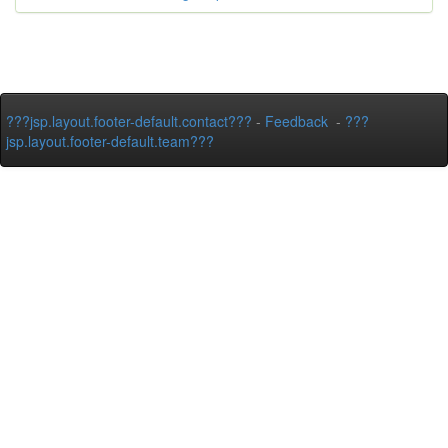
???jsp.layout.footer-default.contact???
-
Feedback
-
???
jsp.layout.footer-default.team???