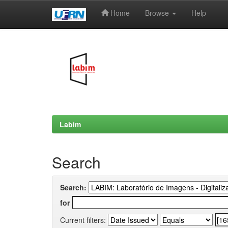
Home
Browse
Help
Skip
navigation
Labim
Search
Search:
for
Current filters: