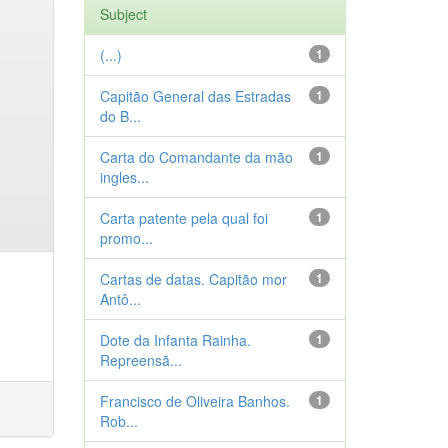
Subject
(...)
1
Capitão General das Estradas
1
do B...
Carta do Comandante da mão
1
ingles...
Carta patente pela qual foi
1
promo...
Cartas de datas. Capitão mor
1
Antô...
Dote da Infanta Rainha.
1
Repreensã...
Francisco de Oliveira Banhos.
1
Rob...