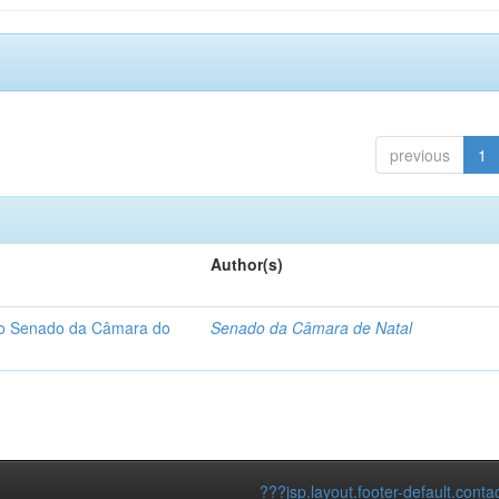
previous
1
Author(s)
 do Senado da Câmara do
Senado da Câmara de Natal
???jsp.layout.footer-default.conta