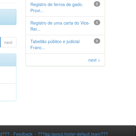
Registro de ferros de gado.
1
Provi...
Registro de uma carta do Vice-
1
Rei...
Tabelião público e judicial
1
next
Franc...
next >
ct???
-
Feedback
-
???jsp.layout.footer-default.team???