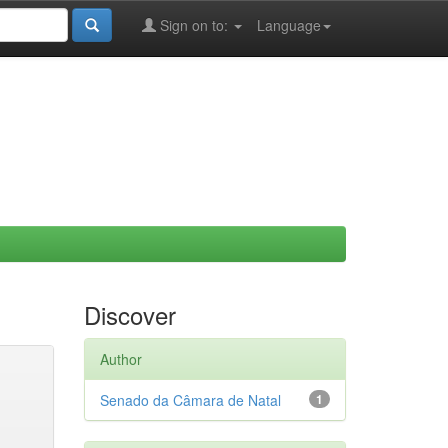
Sign on to:
Language
Discover
Author
Senado da Câmara de Natal
1