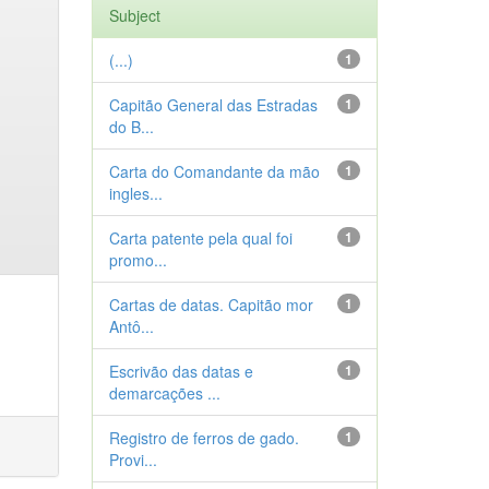
Subject
(...)
1
Capitão General das Estradas
1
do B...
Carta do Comandante da mão
1
ingles...
Carta patente pela qual foi
1
promo...
Cartas de datas. Capitão mor
1
Antô...
Escrivão das datas e
1
demarcações ...
Registro de ferros de gado.
1
Provi...