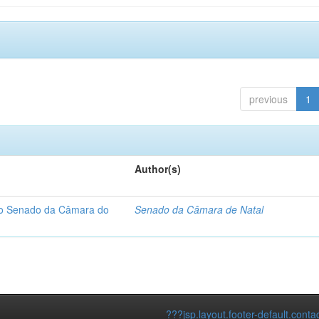
previous
1
Author(s)
 do Senado da Câmara do
Senado da Câmara de Natal
???jsp.layout.footer-default.conta