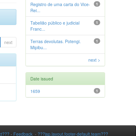
Registro de uma carta do Vice-
1
Rei...
Tabelião público e judicial
1
Franc...
Terras devolutas. Potengi.
1
next
Mipibu...
next >
Date issued
1659
1
ct???
-
Feedback
-
???jsp.layout.footer-default.team???