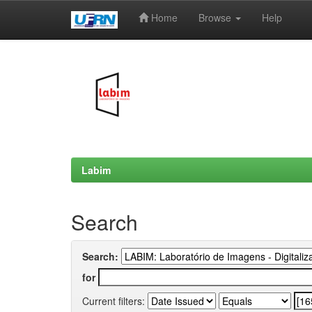
Home
Browse
Help
Skip
navigation
Labim
Search
Search:
for
Current filters: