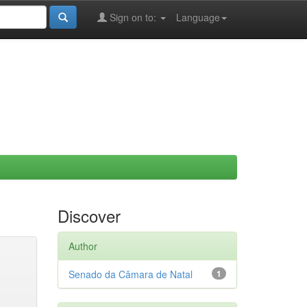
Sign on to:
Language
Discover
Author
Senado da Câmara de Natal
1