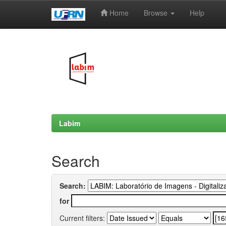
Home
Browse
Help
Skip
navigation
Labim
Search
Search:
for
Current filters: