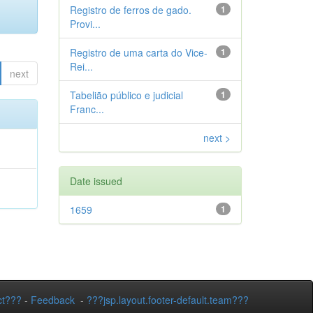
Registro de ferros de gado.
1
Provi...
Registro de uma carta do Vice-
1
Rei...
next
Tabelião público e judicial
1
Franc...
next >
Date issued
1659
1
ct???
-
Feedback
-
???jsp.layout.footer-default.team???