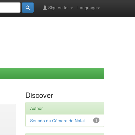
Sign on to:
Language
Discover
Author
Senado da Câmara de Natal
1