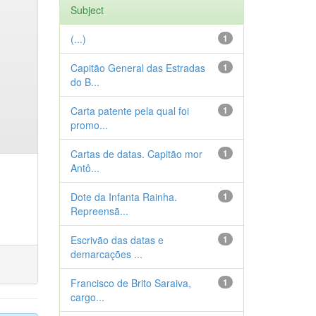
Subject
(...)
1
Capitão General das Estradas
1
do B...
Carta patente pela qual foi
1
promo...
Cartas de datas. Capitão mor
1
Antô...
Dote da Infanta Rainha.
1
Repreensã...
Escrivão das datas e
1
demarcações ...
Francisco de Brito Saraiva,
1
cargo...