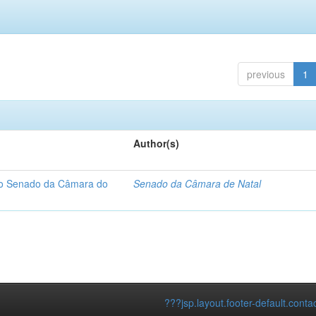
previous
1
Author(s)
 do Senado da Câmara do
Senado da Câmara de Natal
???jsp.layout.footer-default.conta