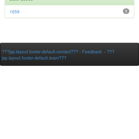
1659
1
???jsp.layout.footer-default.contact???
-
Feedback
-
???
jsp.layout.footer-default.team???