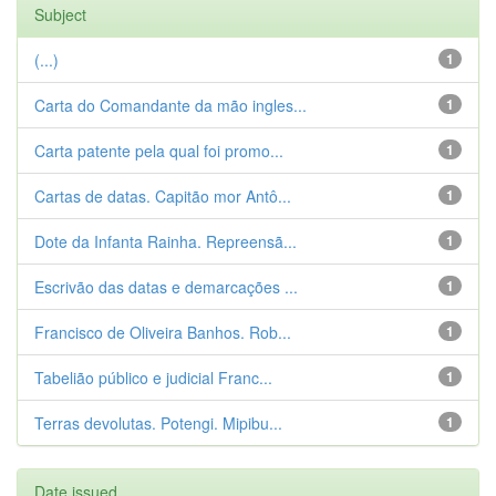
Subject
(...)
1
Carta do Comandante da mão ingles...
1
Carta patente pela qual foi promo...
1
Cartas de datas. Capitão mor Antô...
1
Dote da Infanta Rainha. Repreensã...
1
Escrivão das datas e demarcações ...
1
Francisco de Oliveira Banhos. Rob...
1
Tabelião público e judicial Franc...
1
Terras devolutas. Potengi. Mipibu...
1
Date issued