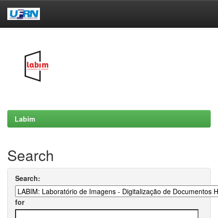
Skip
navigation
Labim
Search
Search:
for