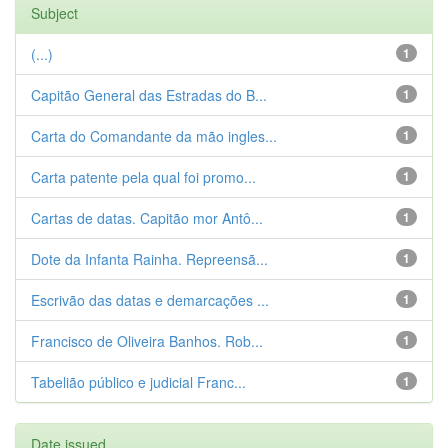
Subject
(...)
1
Capitão General das Estradas do B...
1
Carta do Comandante da mão ingles...
1
Carta patente pela qual foi promo...
1
Cartas de datas. Capitão mor Antô...
1
Dote da Infanta Rainha. Repreensã...
1
Escrivão das datas e demarcações ...
1
Francisco de Oliveira Banhos. Rob...
1
Tabelião público e judicial Franc...
1
Date issued