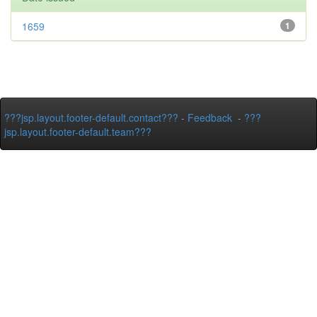
1659
1
???jsp.layout.footer-default.contact???
-
Feedback
-
???
jsp.layout.footer-default.team???