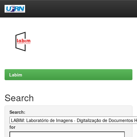
Skip
navigation
Labim
Search
Search:
for