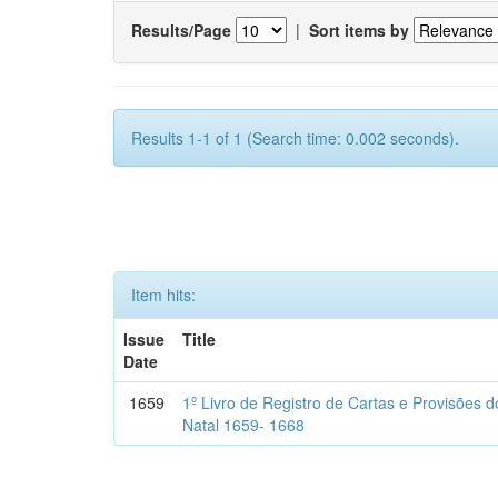
Results/Page
|
Sort items by
Results 1-1 of 1 (Search time: 0.002 seconds).
Item hits:
Issue
Title
Date
1659
1º Livro de Registro de Cartas e Provisões
Natal 1659- 1668