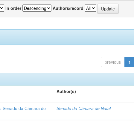
In order
Authors/record
previous
1
Author(s)
 do Senado da Câmara do
Senado da Câmara de Natal