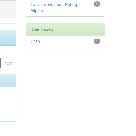
Terras devolutas. Potengi.
1
Mipibu...
Date issued
1659
1
next