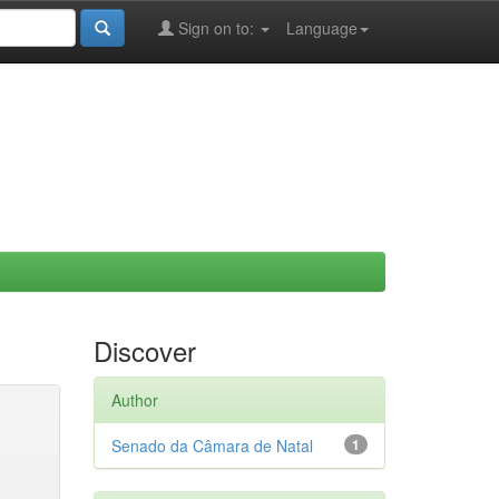
Sign on to:
Language
Discover
Author
Senado da Câmara de Natal
1