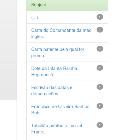
Subject
(...)
1
Carta do Comandante da mão
1
ingles...
Carta patente pela qual foi
1
promo...
Dote da Infanta Rainha.
1
Repreensã...
Escrivão das datas e
1
demarcações ...
Francisco de Oliveira Banhos.
1
Rob...
Tabelião público e judicial
1
Franc...