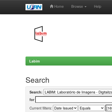
Home
Browse
Help
Skip
navigation
Labim
Search
Search:
for
Current filters: