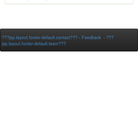
???jsp.layout.footer-default.contact???
-
Feedback
-
???
jsp.layout.footer-default.team???