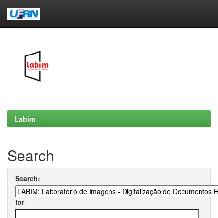
Skip
navigation
Labim
Search
Search:
for