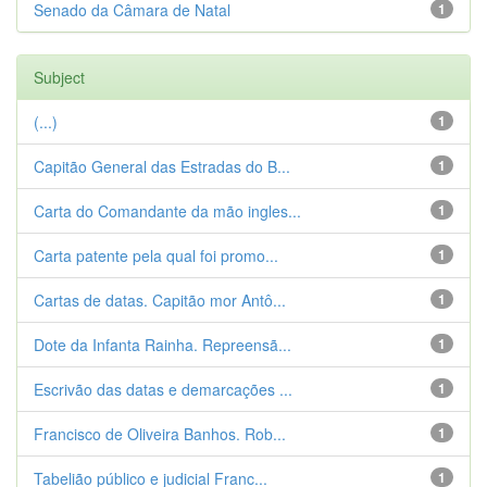
Senado da Câmara de Natal
1
Subject
(...)
1
Capitão General das Estradas do B...
1
Carta do Comandante da mão ingles...
1
Carta patente pela qual foi promo...
1
Cartas de datas. Capitão mor Antô...
1
Dote da Infanta Rainha. Repreensã...
1
Escrivão das datas e demarcações ...
1
Francisco de Oliveira Banhos. Rob...
1
Tabelião público e judicial Franc...
1