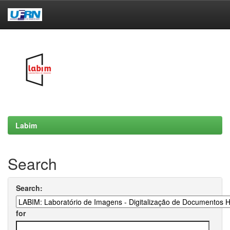
Skip
navigation
Labim
Search
Search:
for