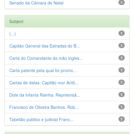
Senado da Câmara de Natal
1
Subject
(...)
1
Capitão General das Estradas do B...
1
Carta do Comandante da mão ingles...
1
Carta patente pela qual foi promo...
1
Cartas de datas. Capitão mor Antô...
1
Dote da Infanta Rainha. Repreensã...
1
Francisco de Oliveira Banhos. Rob...
1
Tabelião público e judicial Franc...
1