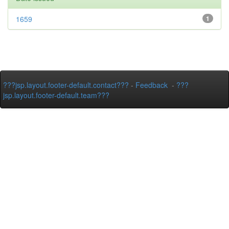
1659
1
???jsp.layout.footer-default.contact???
-
Feedback
-
???
jsp.layout.footer-default.team???