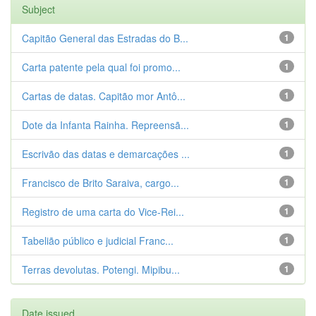
Subject
Capitão General das Estradas do B...
1
Carta patente pela qual foi promo...
1
Cartas de datas. Capitão mor Antô...
1
Dote da Infanta Rainha. Repreensã...
1
Escrivão das datas e demarcações ...
1
Francisco de Brito Saraiva, cargo...
1
Registro de uma carta do Vice-Rei...
1
Tabelião público e judicial Franc...
1
Terras devolutas. Potengi. Mipibu...
1
Date issued