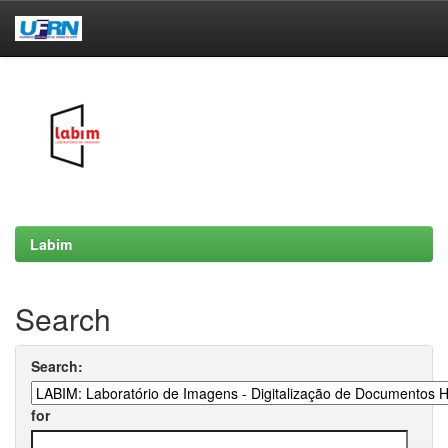
Skip
navigation
Labim
Search
Search:
for