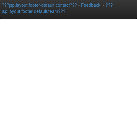
???jsp.layout.footer-default.contact???
-
Feedback
-
???
jsp.layout.footer-default.team???