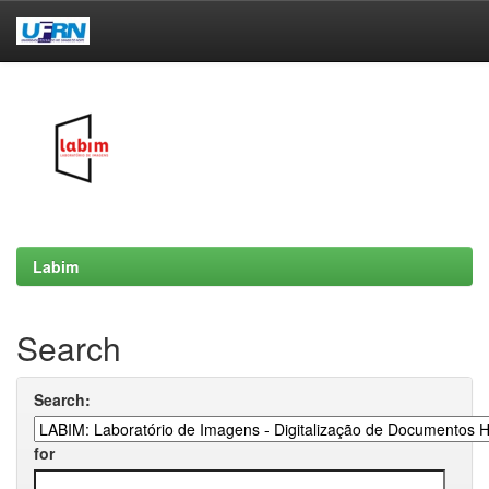
Skip
navigation
Labim
Search
Search:
for