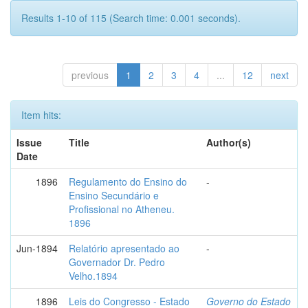
Results 1-10 of 115 (Search time: 0.001 seconds).
previous
1
2
3
4
...
12
next
Item hits:
Issue
Title
Author(s)
Date
1896
Regulamento do Ensino do
-
Ensino Secundário e
Profissional no Atheneu.
1896
Jun-1894
Relatório apresentado ao
-
Governador Dr. Pedro
Velho.1894
1896
Leis do Congresso - Estado
Governo do Estado