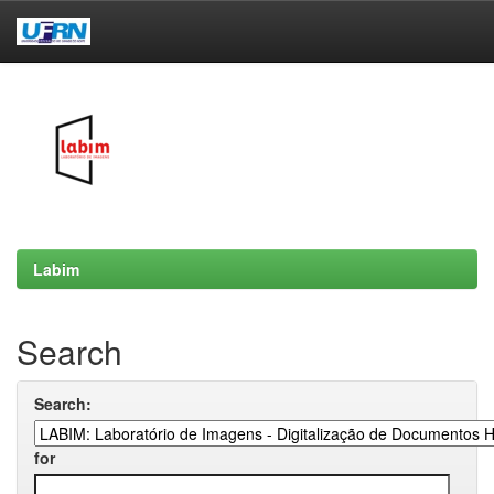
Skip
navigation
Labim
Search
Search:
for