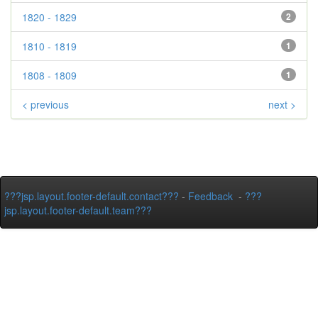
1820 - 1829
2
1810 - 1819
1
1808 - 1809
1
< previous
next >
???jsp.layout.footer-default.contact???
-
Feedback
-
???
jsp.layout.footer-default.team???