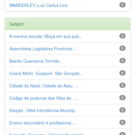
WANDERLEY, Luiz Carlos Lins
1
Subject
A menina escolar. Moça em sua pub...
1
Assembleia Legislativa Provincial...
1
Basílio Quaresma Torreão.
1
Ceará-Mirim. Guaporé. São Gonçalo...
1
Cidade do Natal. Cidade do Assu. ...
1
Código de posturas das Vilas de: ...
1
Eleição. 1894.Intendência Municip...
1
Ensino secundário e profissional....
1
1