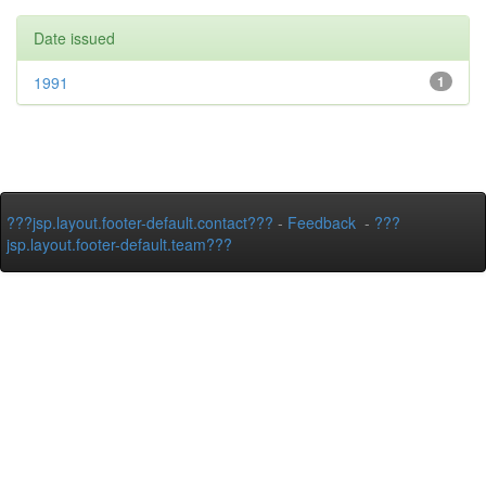
Date issued
1991
1
???jsp.layout.footer-default.contact???
-
Feedback
-
???
jsp.layout.footer-default.team???