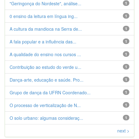
"Geringonça do Nordeste", análise...
1
0 ensino da leitura em língua ing...
1
A cultura da mandioca na Serra de...
1
A fala popular e a influência das...
1
A qualidade do ensino nos cursos ...
1
Contribuição ao estudo do verde u...
1
Dança-arte, educação e saúde. Pro...
1
Grupo de dança da UFRN Coordenado...
1
O processo de verticalização de N...
1
O solo urbano: algumas consideraç...
1
next >