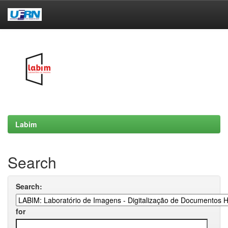
Skip
navigation
Labim
Search
Search:
for