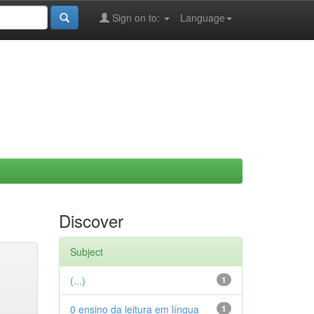
Sign on to:
Language
Discover
Subject
(...)
1
0 ensino da leitura em língua
1