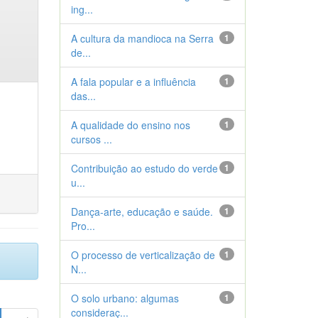
ing...
A cultura da mandioca na Serra
1
de...
A fala popular e a influência
1
das...
A qualidade do ensino nos
1
cursos ...
Contribuição ao estudo do verde
1
u...
Dança-arte, educação e saúde.
1
Pro...
O processo de verticalização de
1
N...
O solo urbano: algumas
1
consideraç...