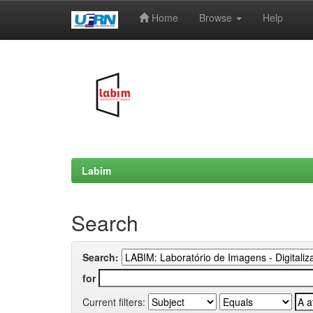
Home
Browse
Help
Skip
navigation
Labim
Search
Search:
for
Current filters: