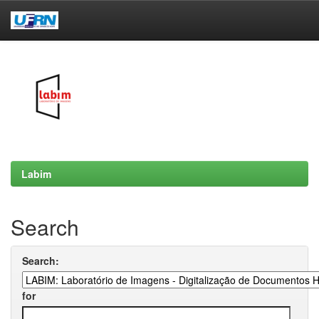
Skip
navigation
Labim
Search
Search:
for