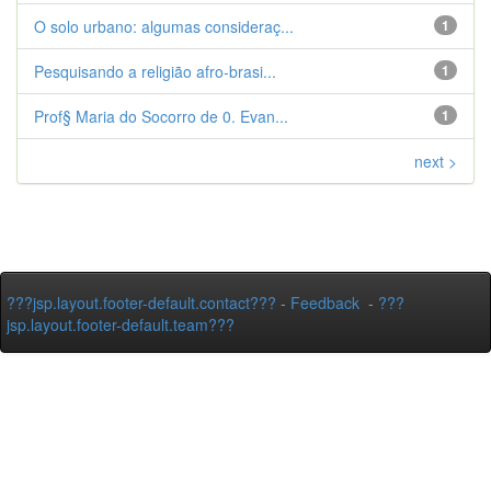
O solo urbano: algumas consideraç...
1
Pesquisando a religião afro-brasi...
1
Prof§ Maria do Socorro de 0. Evan...
1
next >
???jsp.layout.footer-default.contact???
-
Feedback
-
???
jsp.layout.footer-default.team???