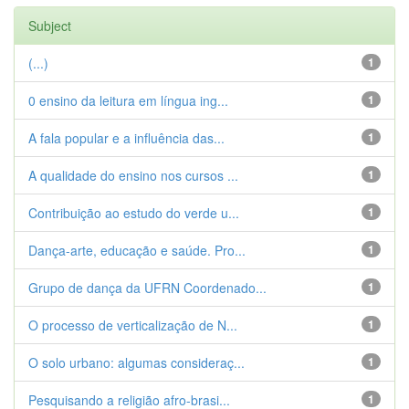
Subject
(...)
1
0 ensino da leitura em língua ing...
1
A fala popular e a influência das...
1
A qualidade do ensino nos cursos ...
1
Contribuição ao estudo do verde u...
1
Dança-arte, educação e saúde. Pro...
1
Grupo de dança da UFRN Coordenado...
1
O processo de verticalização de N...
1
O solo urbano: algumas consideraç...
1
Pesquisando a religião afro-brasi...
1