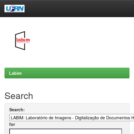
Skip
navigation
Labim
Search
Search:
for