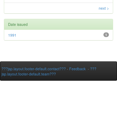
next >
Date issued
1991
1
???jsp.layout.footer-default.contact???
-
Feedback
-
???
jsp.layout.footer-default.team???