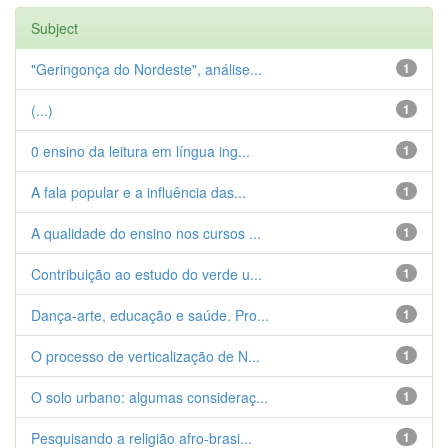
Subject
"Geringonça do Nordeste", análise...
1
(...)
1
0 ensino da leitura em língua ing...
1
A fala popular e a influência das...
1
A qualidade do ensino nos cursos ...
1
Contribuição ao estudo do verde u...
1
Dança-arte, educação e saúde. Pro...
1
O processo de verticalização de N...
1
O solo urbano: algumas consideraç...
1
Pesquisando a religião afro-brasi...
1