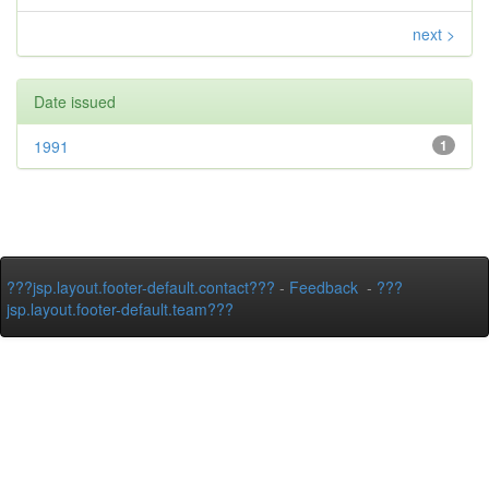
next >
Date issued
1991
1
???jsp.layout.footer-default.contact???
-
Feedback
-
???
jsp.layout.footer-default.team???