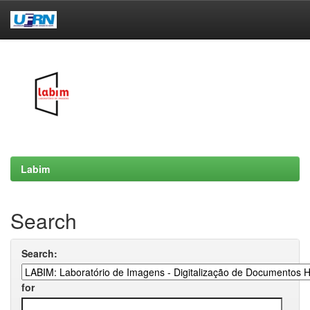
Skip
navigation
Labim
Search
Search:
for