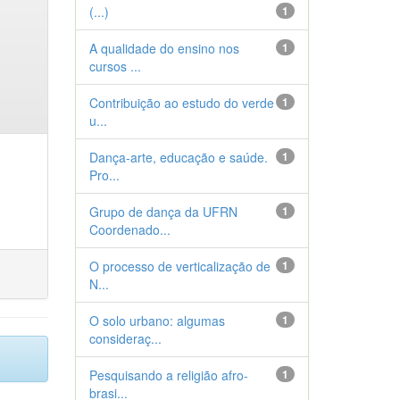
(...)
1
A qualidade do ensino nos
1
cursos ...
Contribuição ao estudo do verde
1
u...
Dança-arte, educação e saúde.
1
Pro...
Grupo de dança da UFRN
1
Coordenado...
O processo de verticalização de
1
N...
O solo urbano: algumas
1
consideraç...
Pesquisando a religião afro-
1
brasi...