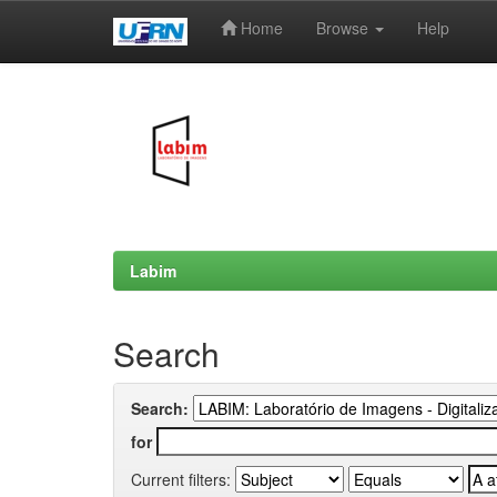
Home
Browse
Help
Skip
navigation
Labim
Search
Search:
for
Current filters: