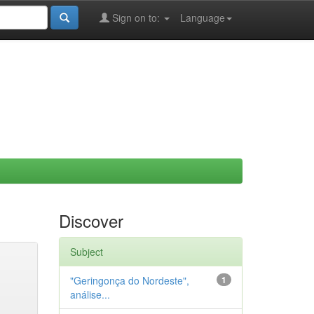
Sign on to:
Language
Discover
Subject
"Geringonça do Nordeste",
1
análise...