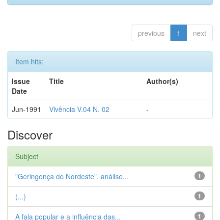
previous
1
next
Item hits:
Issue
Title
Author(s)
Date
Jun-1991
Vivência V.04 N. 02
-
Discover
Subject
"Geringonça do Nordeste", análise...
1
(...)
1
A fala popular e a influência das...
1