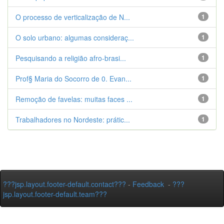
O processo de verticalização de N...
1
O solo urbano: algumas consideraç...
1
Pesquisando a religião afro-brasi...
1
Prof§ Maria do Socorro de 0. Evan...
1
Remoção de favelas: muitas faces ...
1
Trabalhadores no Nordeste: prátic...
1
???jsp.layout.footer-default.contact???
-
Feedback
-
???
jsp.layout.footer-default.team???