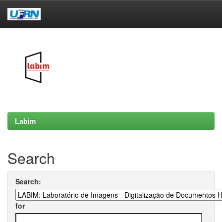
Skip
navigation
Labim
Search
Search:
for