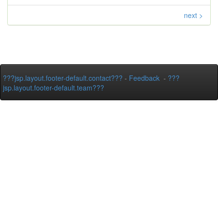
next >
???jsp.layout.footer-default.contact???
-
Feedback
-
???
jsp.layout.footer-default.team???