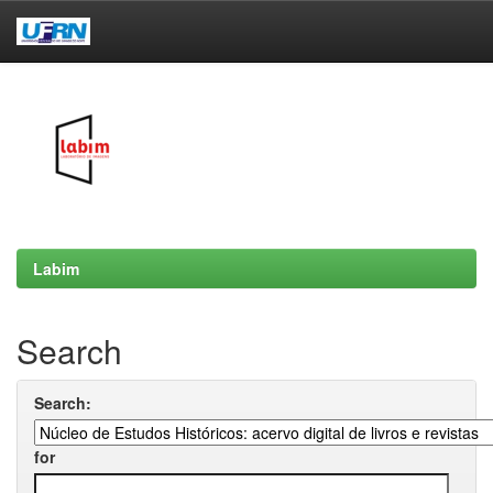
Skip
navigation
Labim
Search
Search:
for