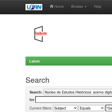
Home
Browse
Help
Skip
navigation
Labim
Search
Search:
for
Current filters: