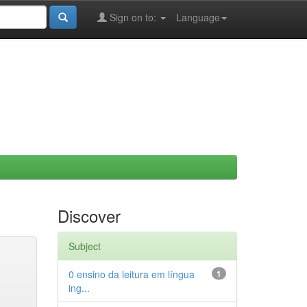
Sign on to:
Language
Discover
Subject
0 ensino da leitura em língua
1
ing...