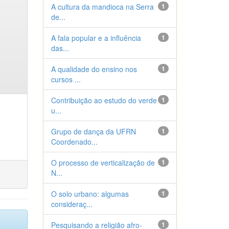
A cultura da mandioca na Serra
1
de...
A fala popular e a influência
1
das...
A qualidade do ensino nos
1
cursos ...
Contribuição ao estudo do verde
1
u...
Grupo de dança da UFRN
1
Coordenado...
O processo de verticalização de
1
N...
O solo urbano: algumas
1
consideraç...
Pesquisando a religião afro-
1