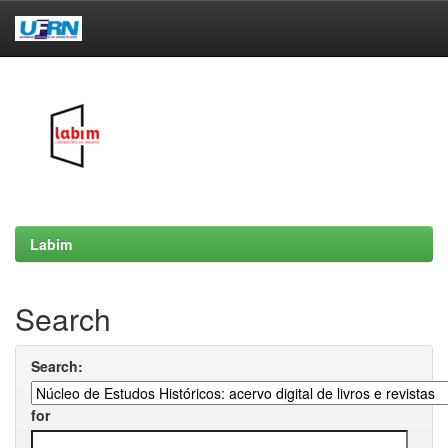
Skip
navigation
Labim
Search
Search:
for