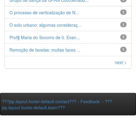
Grupo de dança da UFRN Coordenado...
O processo de verticalização de N...
1
O solo urbano: algumas consideraç...
1
Prof§ Maria do Socorro de 0. Evan...
1
Remoção de favelas: muitas faces ...
1
next >
???jsp.layout.footer-default.contact???
-
Feedback
-
???
jsp.layout.footer-default.team???