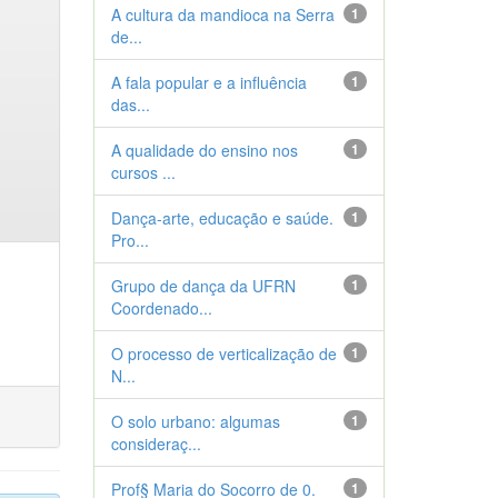
A cultura da mandioca na Serra
1
de...
A fala popular e a influência
1
das...
A qualidade do ensino nos
1
cursos ...
Dança-arte, educação e saúde.
1
Pro...
Grupo de dança da UFRN
1
Coordenado...
O processo de verticalização de
1
N...
O solo urbano: algumas
1
consideraç...
Prof§ Maria do Socorro de 0.
1