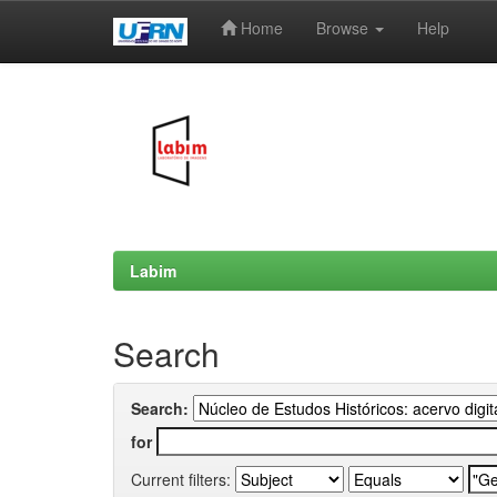
Home
Browse
Help
Skip
navigation
Labim
Search
Search:
for
Current filters: