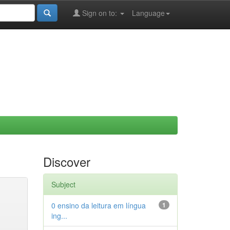
Sign on to:
Language
Discover
Subject
0 ensino da leitura em língua
1
ing...