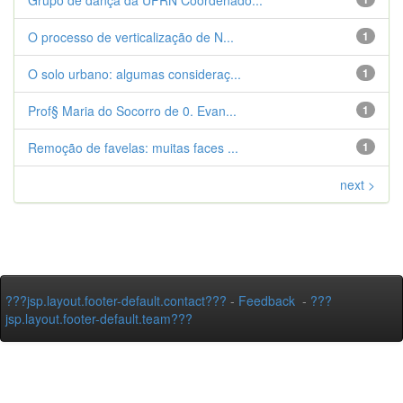
Grupo de dança da UFRN Coordenado...
O processo de verticalização de N...
1
O solo urbano: algumas consideraç...
1
Prof§ Maria do Socorro de 0. Evan...
1
Remoção de favelas: muitas faces ...
1
next >
???jsp.layout.footer-default.contact???
-
Feedback
-
???
jsp.layout.footer-default.team???