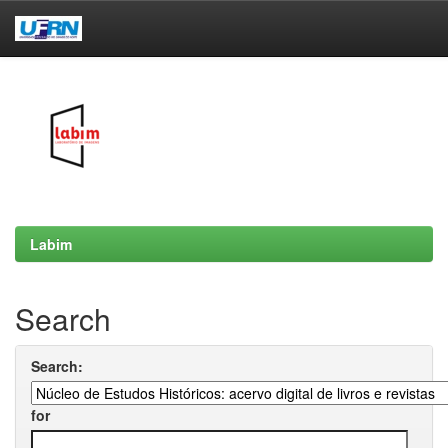
Skip
navigation
Labim
Search
Search:
for