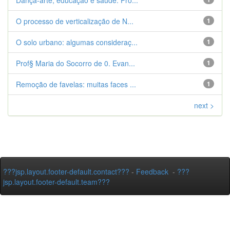
Dança-arte, educação e saúde. Pro...
O processo de verticalização de N...
1
O solo urbano: algumas consideraç...
1
Prof§ Maria do Socorro de 0. Evan...
1
Remoção de favelas: muitas faces ...
1
next >
???jsp.layout.footer-default.contact???
-
Feedback
-
???
jsp.layout.footer-default.team???