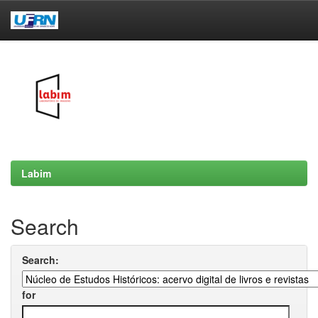
Skip
navigation
Labim
Search
Search:
for