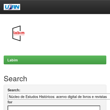
Skip
navigation
Labim
Search
Search:
for