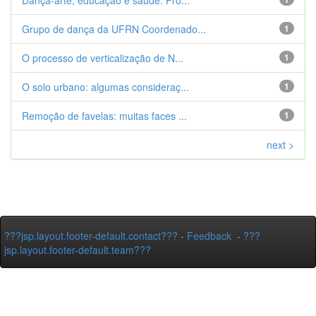
Dança-arte, educação e saúde. Pro...
Grupo de dança da UFRN Coordenado...
1
O processo de verticalização de N...
1
O solo urbano: algumas consideraç...
1
Remoção de favelas: muitas faces ...
1
next >
???jsp.layout.footer-default.contact???
-
Feedback
-
???
jsp.layout.footer-default.team???