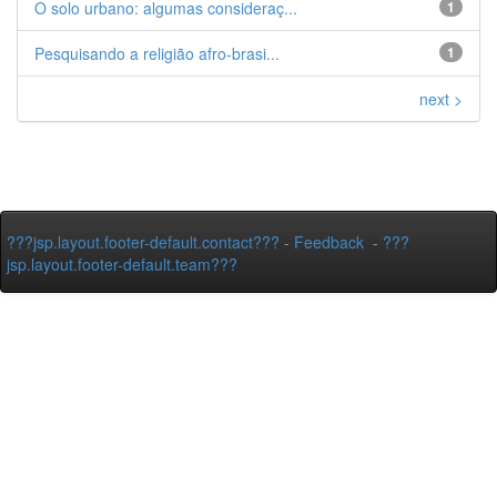
O solo urbano: algumas consideraç...
1
Pesquisando a religião afro-brasi...
1
next >
???jsp.layout.footer-default.contact???
-
Feedback
-
???
jsp.layout.footer-default.team???