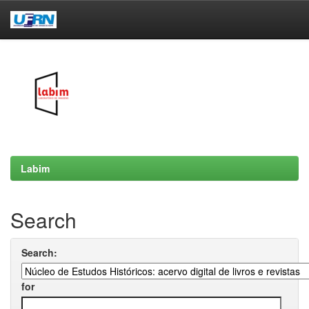
Skip
navigation
Labim
Search
Search:
for