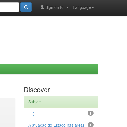
Sign on to:
Language
Discover
Subject
(...)
1
A atuação do Estado nas áreas
1