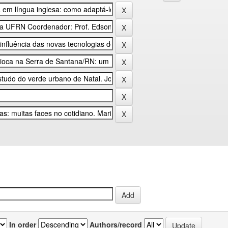
In order
Authors/record