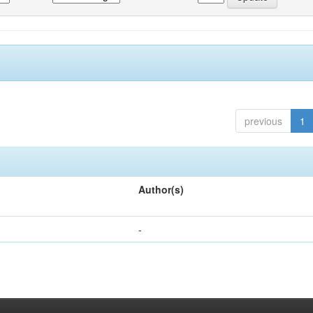
previous
1
Author(s)
-