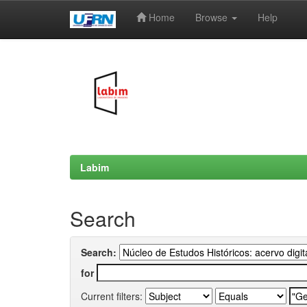
Home
Browse
Help
Skip
navigation
Labim
Search
Search:
for
Current filters: