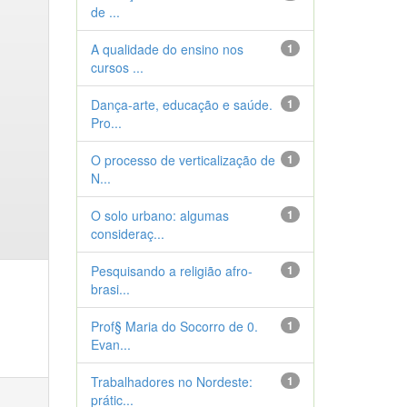
de ...
A qualidade do ensino nos
1
cursos ...
Dança-arte, educação e saúde.
1
Pro...
O processo de verticalização de
1
N...
O solo urbano: algumas
1
consideraç...
Pesquisando a religião afro-
1
brasi...
Prof§ Maria do Socorro de 0.
1
Evan...
Trabalhadores no Nordeste:
1
prátic...