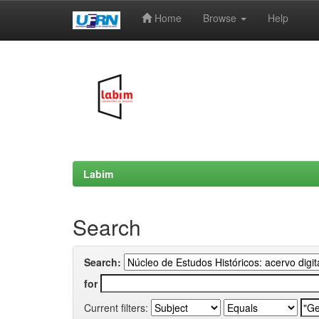
Home
Browse
Help
Skip
navigation
Labim
Search
Search:
for
Current filters: