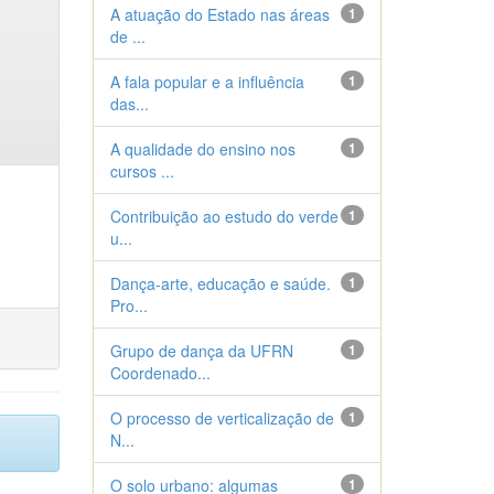
A atuação do Estado nas áreas
1
de ...
A fala popular e a influência
1
das...
A qualidade do ensino nos
1
cursos ...
Contribuição ao estudo do verde
1
u...
Dança-arte, educação e saúde.
1
Pro...
Grupo de dança da UFRN
1
Coordenado...
O processo de verticalização de
1
N...
O solo urbano: algumas
1