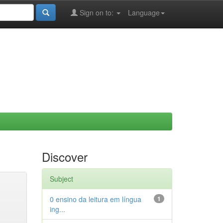
Sign on to:
Language
Discover
Subject
0 ensino da leitura em língua
1
ing...