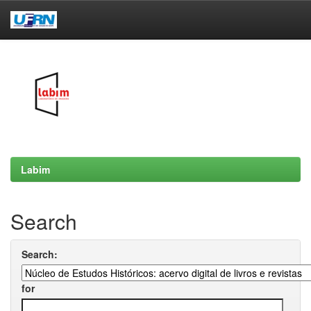
Skip
navigation
Labim
Search
Search:
for