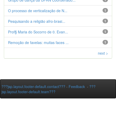
Grupo de dança da UFRN Coordenado...
O processo de verticalização de N...
1
Pesquisando a religião afro-brasi...
1
Prof§ Maria do Socorro de 0. Evan...
1
Remoção de favelas: muitas faces ...
1
next >
???jsp.layout.footer-default.contact???
-
Feedback
-
???
jsp.layout.footer-default.team???