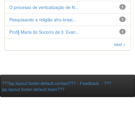
O processo de verticalização de N...
1
Pesquisando a religião afro-brasi...
1
Prof§ Maria do Socorro de 0. Evan...
1
next >
???jsp.layout.footer-default.contact???
-
Feedback
-
???
jsp.layout.footer-default.team???