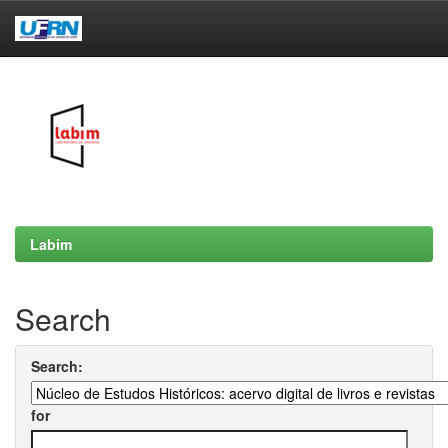
Skip
navigation
Labim
Search
Search:
for