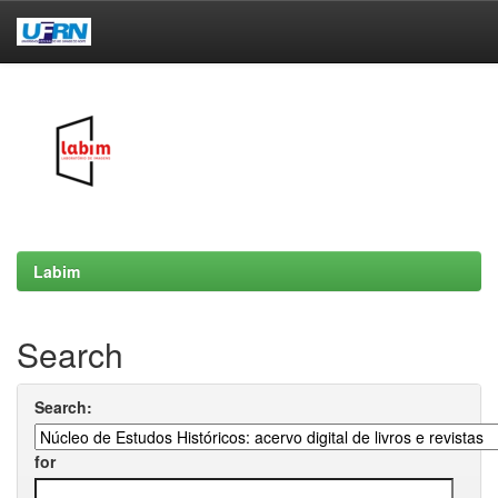
Skip
navigation
Labim
Search
Search:
for