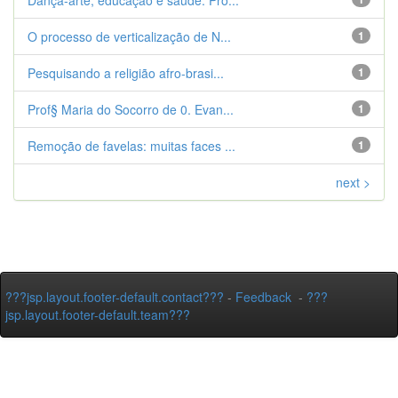
Dança-arte, educação e saúde. Pro...
O processo de verticalização de N...
1
Pesquisando a religião afro-brasi...
1
Prof§ Maria do Socorro de 0. Evan...
1
Remoção de favelas: muitas faces ...
1
next >
???jsp.layout.footer-default.contact???
-
Feedback
-
???
jsp.layout.footer-default.team???