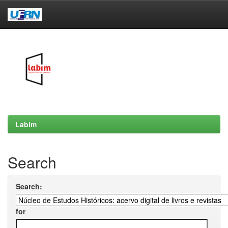
Skip
navigation
Labim
Search
Search:
for