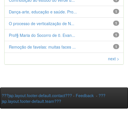
Contribuição ao estudo do verde u...
Dança-arte, educação e saúde. Pro...
1
O processo de verticalização de N...
1
Prof§ Maria do Socorro de 0. Evan...
1
Remoção de favelas: muitas faces ...
1
next >
???jsp.layout.footer-default.contact???
-
Feedback
-
???
jsp.layout.footer-default.team???