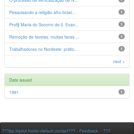
O processo de verticalização de N...
Pesquisando a religião afro-brasi...
1
Prof§ Maria do Socorro de 0. Evan...
1
Remoção de favelas: muitas faces ...
1
Trabalhadores no Nordeste: prátic...
1
next >
Date issued
1991
1
???jsp.layout.footer-default.contact???
-
Feedback
-
???