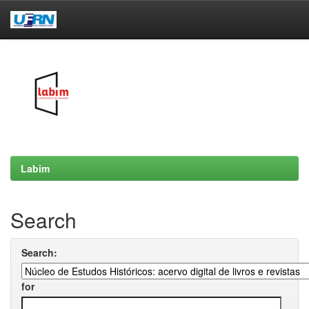
Skip
navigation
Labim
Search
Search:
for