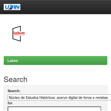
Skip
navigation
Labim
Search
Search:
for