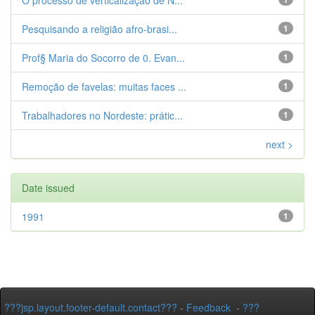
O processo de verticalização de N...
Pesquisando a religião afro-brasi...
1
Prof§ Maria do Socorro de 0. Evan...
1
Remoção de favelas: muitas faces ...
1
Trabalhadores no Nordeste: prátic...
1
next >
Date issued
1991
1
???jsp.layout.footer-default.contact???
-
Feedback
-
???