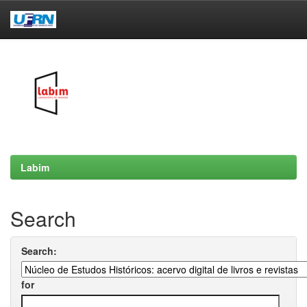
Skip
navigation
Labim
Search
Search:
for