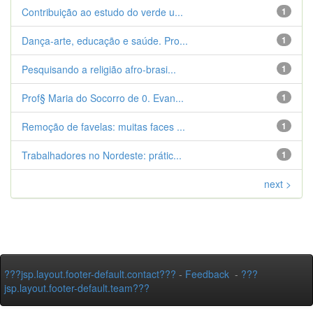
Contribuição ao estudo do verde u...
1
Dança-arte, educação e saúde. Pro...
1
Pesquisando a religião afro-brasi...
1
Prof§ Maria do Socorro de 0. Evan...
1
Remoção de favelas: muitas faces ...
1
Trabalhadores no Nordeste: prátic...
1
next >
???jsp.layout.footer-default.contact???
-
Feedback
-
???
jsp.layout.footer-default.team???