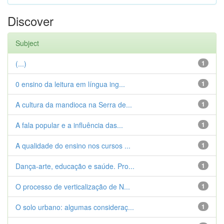
Discover
Subject
(...)
1
0 ensino da leitura em língua ing...
1
A cultura da mandioca na Serra de...
1
A fala popular e a influência das...
1
A qualidade do ensino nos cursos ...
1
Dança-arte, educação e saúde. Pro...
1
O processo de verticalização de N...
1
O solo urbano: algumas consideraç...
1