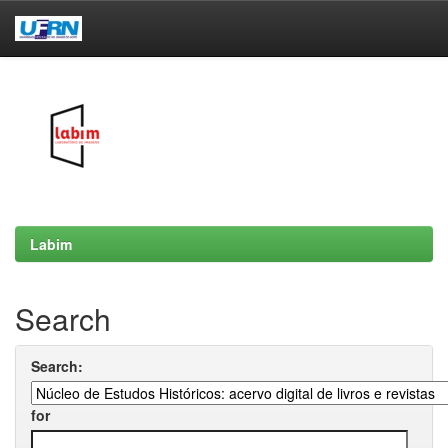
Skip
navigation
Labim
Search
Search:
for