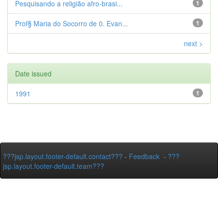
Pesquisando a religião afro-brasi...
1
Prof§ Maria do Socorro de 0. Evan...
1
next >
Date issued
1991
1
???jsp.layout.footer-default.contact???
-
Feedback
-
???
jsp.layout.footer-default.team???