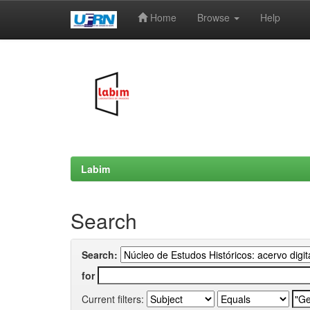
Home
Browse
Help
Skip
navigation
Labim
Search
Search:
for
Current filters: