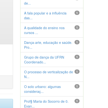
de...
A fala popular e a influência
1
das...
A qualidade do ensino nos
1
cursos ...
Dança-arte, educação e saúde.
1
Pro...
Grupo de dança da UFRN
1
Coordenado...
O processo de verticalização de
1
N...
O solo urbano: algumas
1
consideraç...
Prof§ Maria do Socorro de 0.
1
Evan...