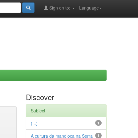
Sign on to:
Language
Discover
Subject
(...)
1
A cultura da mandioca na Serra
1