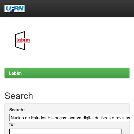
Skip
navigation
Labim
Search
Search:
for