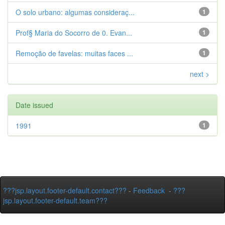
O solo urbano: algumas consideraç...
1
Prof§ Maria do Socorro de 0. Evan...
1
Remoção de favelas: muitas faces ...
1
next >
Date issued
1991
1
???jsp.layout.footer-default.contact???
-
Feedback
-
???
jsp.layout.footer-default.team???