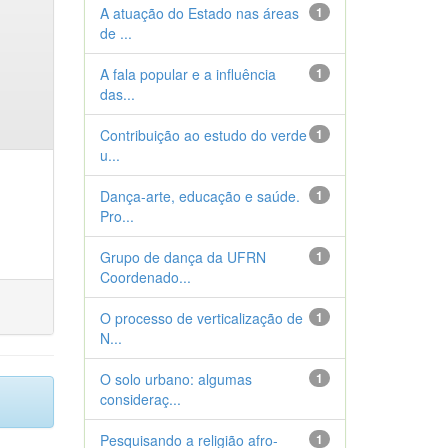
A atuação do Estado nas áreas
1
de ...
A fala popular e a influência
1
das...
Contribuição ao estudo do verde
1
u...
Dança-arte, educação e saúde.
1
Pro...
Grupo de dança da UFRN
1
Coordenado...
O processo de verticalização de
1
N...
O solo urbano: algumas
1
consideraç...
Pesquisando a religião afro-
1