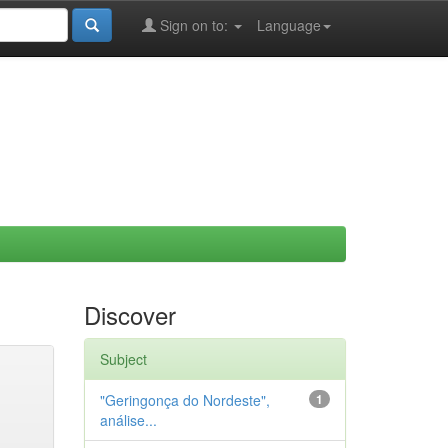
Sign on to:
Language
Discover
Subject
"Geringonça do Nordeste",
1
análise...