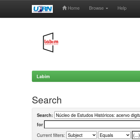
Home
Browse
Help
Skip
navigation
Labim
Search
Search:
for
Current filters: