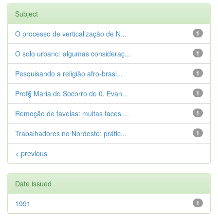
Subject
O processo de verticalização de N...
1
O solo urbano: algumas consideraç...
1
Pesquisando a religião afro-brasi...
1
Prof§ Maria do Socorro de 0. Evan...
1
Remoção de favelas: muitas faces ...
1
Trabalhadores no Nordeste: prátic...
1
< previous
Date issued
1991
1