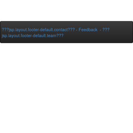
???jsp.layout.footer-default.contact???
-
Feedback
-
???
jsp.layout.footer-default.team???