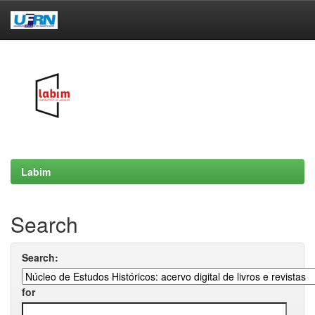
Skip
navigation
Labim
Search
Search:
for