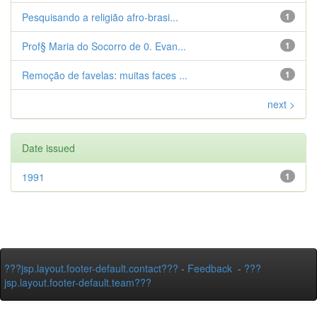
Pesquisando a religião afro-brasi...
1
Prof§ Maria do Socorro de 0. Evan...
1
Remoção de favelas: muitas faces ...
1
next >
Date issued
1991
1
???jsp.layout.footer-default.contact???
-
Feedback
-
???
jsp.layout.footer-default.team???