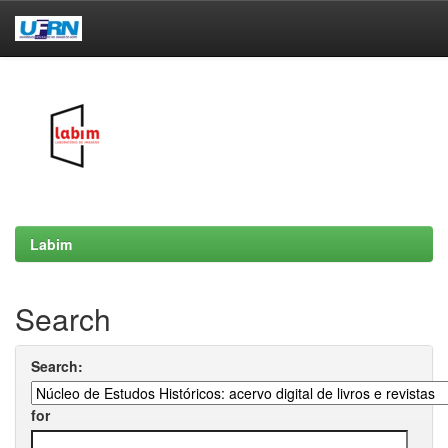
Skip
navigation
Labim
Search
Search:
for