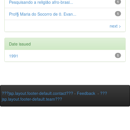
Pesquisando a religião afro-brasi...
1
Prof§ Maria do Socorro de 0. Evan...
1
next >
Date issued
1991
1
???jsp.layout.footer-default.contact???
-
Feedback
-
???
jsp.layout.footer-default.team???