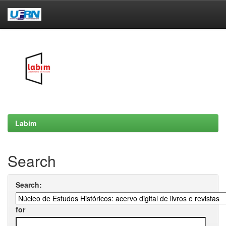
Skip
navigation
Labim
Search
Search:
for