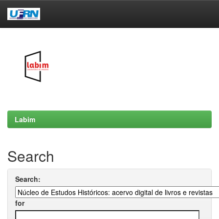
Skip
navigation
Labim
Search
Search:
for