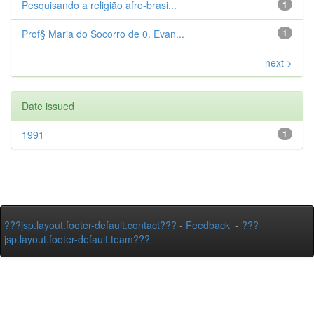
Pesquisando a religião afro-brasi...
1
Prof§ Maria do Socorro de 0. Evan...
1
next >
Date issued
1991
1
???jsp.layout.footer-default.contact???
-
Feedback
-
???
jsp.layout.footer-default.team???