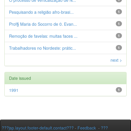
O processo de verticalização de N...
Pesquisando a religião afro-brasi...
1
Prof§ Maria do Socorro de 0. Evan...
1
Remoção de favelas: muitas faces ...
1
Trabalhadores no Nordeste: prátic...
1
next >
Date issued
1991
1
???jsp.layout.footer-default.contact???
-
Feedback
-
???