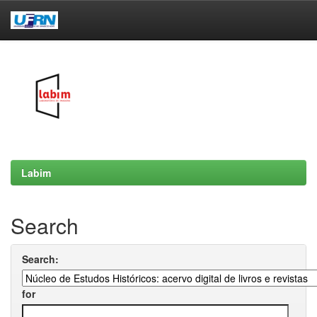
Skip
navigation
Labim
Search
Search:
for