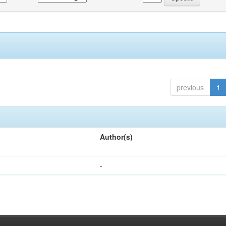
previous
1
Author(s)
-