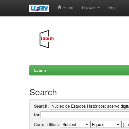
Home
Browse
Help
Skip
navigation
Labim
Search
Search:
for
Current filters: