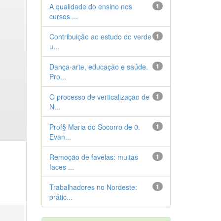
A qualidade do ensino nos
1
cursos ...
Contribuição ao estudo do verde
1
u...
Dança-arte, educação e saúde.
1
Pro...
O processo de verticalização de
1
N...
Prof§ Maria do Socorro de 0.
1
Evan...
Remoção de favelas: muitas
1
faces ...
Trabalhadores no Nordeste:
1
prátic...