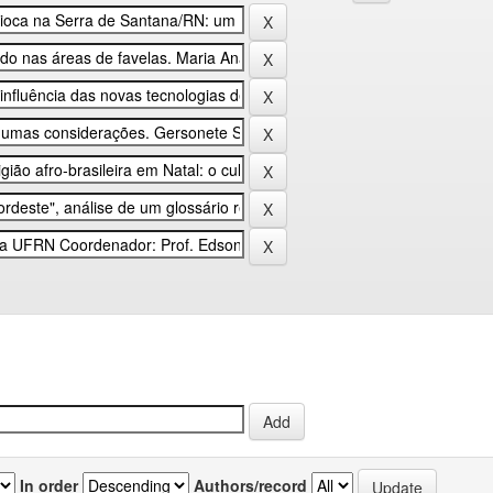
In order
Authors/record