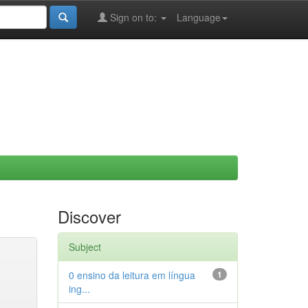
Sign on to:
Language
Discover
Subject
0 ensino da leitura em língua
1
ing...