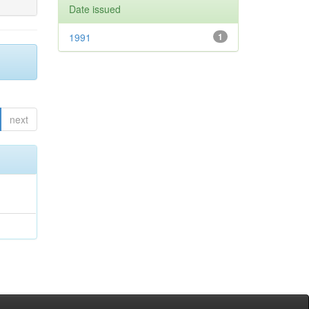
Date issued
1991
1
next