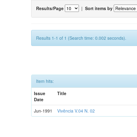
Results/Page
|
Sort items by
Results 1-1 of 1 (Search time: 0.002 seconds).
Item hits:
Issue
Title
Date
Jun-1991
Vivência V.04 N. 02