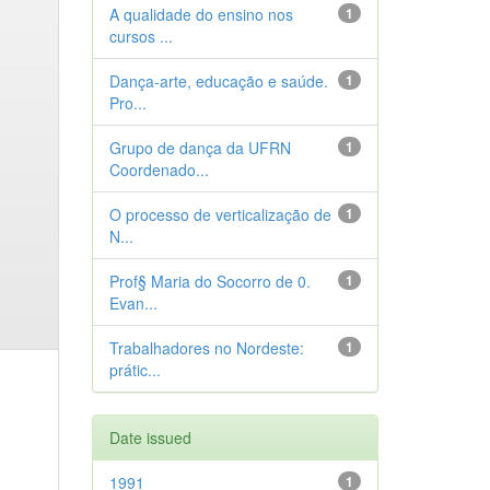
A qualidade do ensino nos
1
cursos ...
Dança-arte, educação e saúde.
1
Pro...
Grupo de dança da UFRN
1
Coordenado...
O processo de verticalização de
1
N...
Prof§ Maria do Socorro de 0.
1
Evan...
Trabalhadores no Nordeste:
1
prátic...
Date issued
1991
1