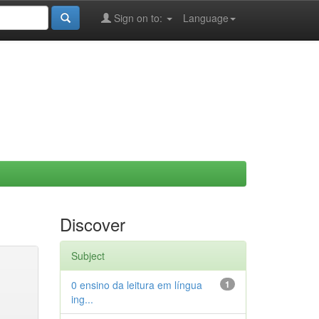
Sign on to:
Language
Discover
Subject
0 ensino da leitura em língua
1
ing...