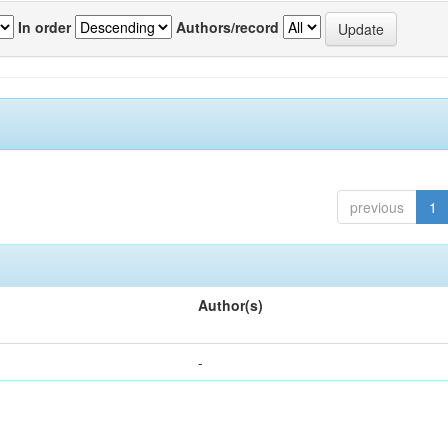
In order
Authors/record
previous
1
Author(s)
-