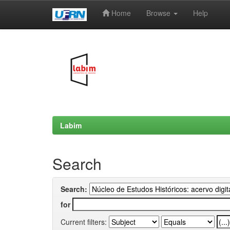
Home
Browse
Help
Skip
navigation
Labim
Search
Search:
for
Current filters: