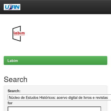
Skip
navigation
Labim
Search
Search:
for