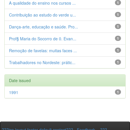
A qualidade do ensino nos cursos ...
1
Contribuição ao estudo do verde u...
1
Dança-arte, educação e saúde. Pro...
1
Prof§ Maria do Socorro de 0. Evan...
1
Remoção de favelas: muitas faces ...
1
Trabalhadores no Nordeste: prátic...
1
Date issued
1991
1
???jsp.layout.footer-default.contact???
-
Feedback
-
???