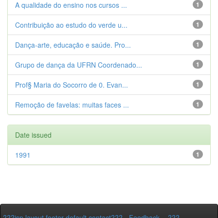
A qualidade do ensino nos cursos ...
1
Contribuição ao estudo do verde u...
1
Dança-arte, educação e saúde. Pro...
1
Grupo de dança da UFRN Coordenado...
1
Prof§ Maria do Socorro de 0. Evan...
1
Remoção de favelas: muitas faces ...
1
Date issued
1991
1
???jsp.layout.footer-default.contact???
-
Feedback
-
???