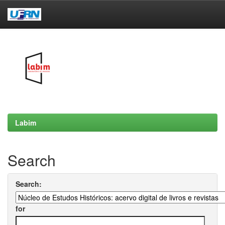
Skip
navigation
Labim
Search
Search:
for